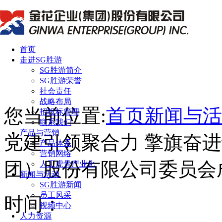
首页
走进SG胜游
SG胜游简介
SG胜游荣誉
社会责任
战略布局
您当前位置:
首页
新闻与活
招投标管理
联系我们
产品与营销
党建引领聚合力 擎旗奋
产品体系
营销网络
团）股份有限公司委员会
人工虎骨产业化
新闻与活动
SG胜游新闻
员工风采
时间：
视频中心
人力资源