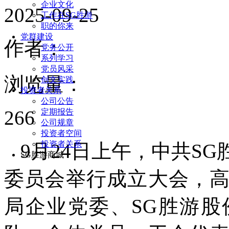
企业文化
2025-09-25
工作在SG胜游
职的你来
党群建设
作者：
党务公开
系列学习
党员风采
浏览量：
创文实践
投资者关系
公司公告
266
定期报告
公司规章
投资者空间
投资者关系
9月24日上午，中共S
SG胜游商城
委员会举行成立大会，
局企业党委、SG胜游